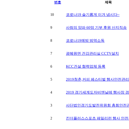
번호
제목
코로나19 슬기롭게 이겨 냅시다~
10
사랑의 양파 60망 기부 후원 산지직송
9
코로나19예방 방역소독
8
광혜원면 건강관리실 CCTV설치
7
KCC건설 협력업체 등록
6
2019청춘,커피 페스티벌 행사안전관리
5
2019 경기세계도자비엔날레 행사장 
4
사단법인경기도발전위원회 총회안전
3
킨더플러스스포츠 패밀리런 행사 안
2