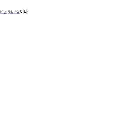
이다.
919년
5월 3일