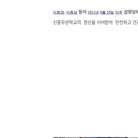
,
등이
삼원보에
이회영
이동녕
1911년
6월 10일
만주
신흥무관학교의 정신을 이어받아 안전하고 건