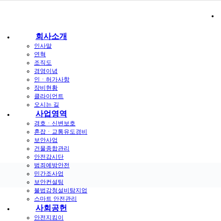
회사소개
인사말
연혁
조직도
경영이념
인ㆍ허가사항
장비현황
클라이언트
고객지원
오시는 길
사업영역
경호ㆍ신변보호
기업을 한다는 건 자신의 철학을 삶으로 꽃피우는 것이다.
혼잡ㆍ교통유도경비
보안사업
건물종합관리
안전감시단
범죄예방안전
민간조사업
보안컨설팅
불법감청설비탐지업
스마트 안전관리
사회공헌
안전지킴이